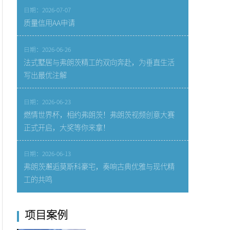
日期：2026-07-07
质量信用AA申请
日期：2026-06-26
法式墅居与弗朗茨精工的双向奔赴，为垂直生活
写出最优注解
日期：2026-06-23
燃情世界杯，相约弗朗茨！弗朗茨视频创意大赛
正式开启，大奖等你来拿！
日期：2026-06-13
弗朗茨邂逅莫斯科豪宅，奏响古典优雅与现代精
工的共鸣
项目案例