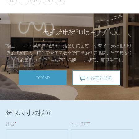
11
...
13
14
弗朗茨电梯3D场景
德国，一个科学严谨而追求生活品质的国度，孕育了一大批世界优
秀的机械匠人，同时孕育了无数个跨国际的优异品牌，当下具安全
性的家用电梯“学者典范”品牌——弗朗茨，即诞生于此!
360° VR
在线预约试乘
获取尺寸及报价
姓名
*
所在城市
*