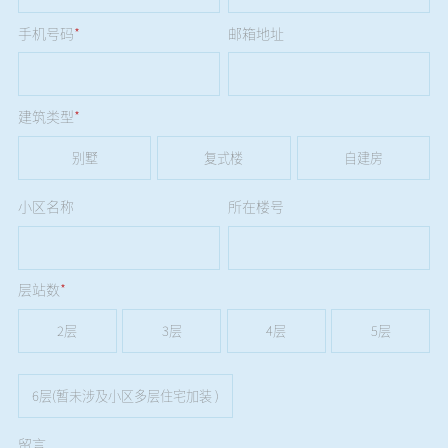
手机号码
*
邮箱地址
建筑类型
*
别墅
复式楼
自建房
小区名称
所在楼号
层站数
*
2层
3层
4层
5层
6层(暂未涉及小区多层住宅加装 )
留言