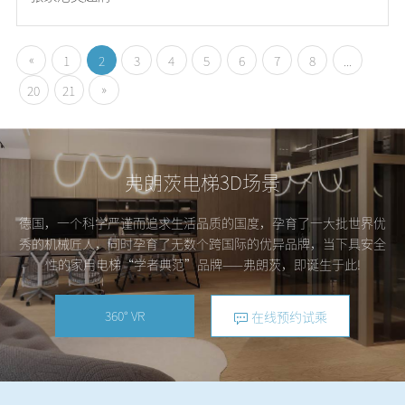
«
1
2
3
4
5
6
7
8
...
»
20
21
弗朗茨电梯3D场景
德国，一个科学严谨而追求生活品质的国度，孕育了一大批世界优
秀的机械匠人，同时孕育了无数个跨国际的优异品牌，当下具安全
性的家用电梯“学者典范”品牌——弗朗茨，即诞生于此!
360° VR
在线预约试乘