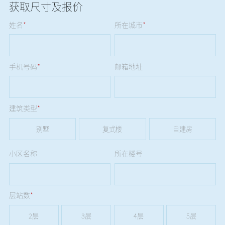
获取尺寸及报价
姓名
*
所在城市
*
手机号码
*
邮箱地址
建筑类型
*
别墅
复式楼
自建房
小区名称
所在楼号
层站数
*
2层
3层
4层
5层