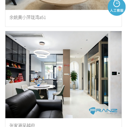
余姚黄小萍珑湾a51
张家港吴越府