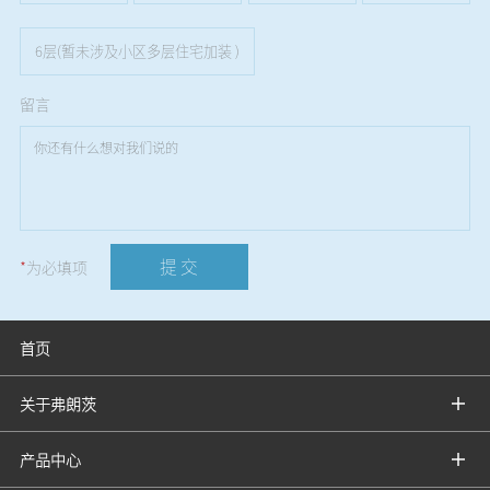
6层(暂未涉及小区多层住宅加装 )
留言
提 交
*
为必填项
首页
关于弗朗茨
产品中心