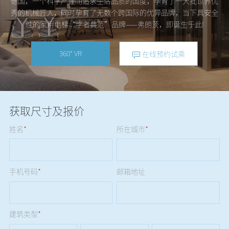
德国，一个科学严谨而追求生活品质的国度，孕育了一大批世界优
秀的机械匠人，同时孕育了无数个跨国际的优异品牌，当下具安全
性的家用电梯“学者典范”品牌——弗朗茨，即诞生于此!
360° VR
在线预约试乘
获取尺寸及报价
姓名
*
所在城市
*
手机号码
*
邮箱地址
建筑类型
*