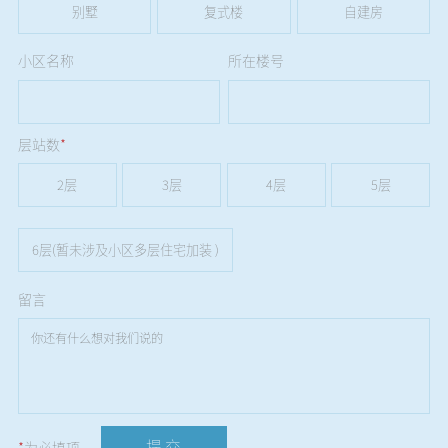
别墅
复式楼
自建房
小区名称
所在楼号
层站数
*
2层
3层
4层
5层
6层(暂未涉及小区多层住宅加装 )
留言
提 交
*
为必填项