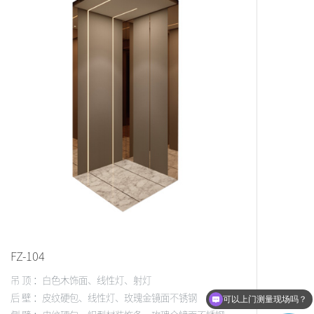
FZ-104
吊 顶 ：白色木饰面、线性灯、射灯
可以上门测量现场吗？
后 壁 ：皮纹硬包、线性灯、玫瑰金镜面不锈钢
我想了解一下家用电梯