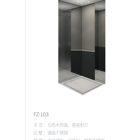
FZ-103
吊 顶 ：白色木饰面、星座射灯
后 壁 ：镜面不锈钢