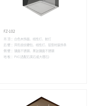
FZ-102
吊 顶 ：白色木饰面、线性灯、射灯
后 壁 ：异形皮纹硬包、线性灯、铝型材装饰条
侧 壁 ：镜面不锈钢、黑钛镜面不锈钢
地 板 ：PVC(选配石英石或大理石)