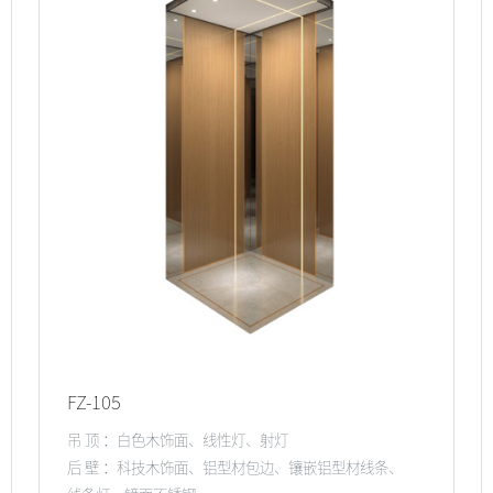
FZ-105
吊 顶 ：白色木饰面、线性灯、射灯
后 壁 ：科技木饰面、铝型材包边、镶嵌铝型材线条、