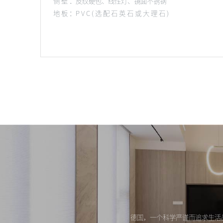
侧 壁 ：皮纹硬包、线性灯、镜面不锈钢
地 板 ：P V C ( 选 配 石 英 石 或 大 理 石 )
德国，一个科学严谨而追求生活