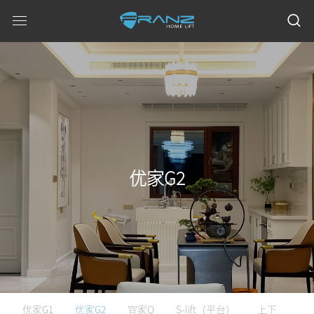
优家G2
优家G1
优家G2
宜家Q
S-lift（平台）
上下