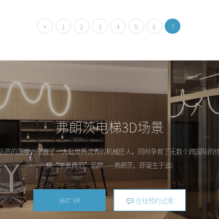
«
1
2
3
4
5
6
7
弗朗茨电梯3D场景
品质的国度，孕育了一大批世界优秀的机械匠人，同时孕育了无数个跨国际的
梯“学者典范”品牌——弗朗茨，即诞生于此!
360° VR
在线预约试乘