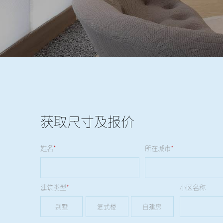
获取尺寸及报价
姓名
*
所在城市
*
建筑类型
*
小区名称
别墅
复式楼
自建房