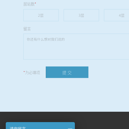
层站数
*
2层
3层
4层
留言
提 交
*
为必填项
请您留言