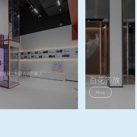
求量身定制最合适的解决
百花齐放
弗朗茨电梯轿厢装潢风格
More
多样化，可根据客户喜好
匹配对应装潢风格，彰显
客户独有品味!