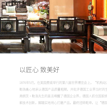
以匠心 致美好
1876年5月，在美国费城举行的第六届世界博览会上，“机构
勒洛痛心地承认德国产品质量粗陋，并批评德国工业界当时的
弗朗茨·勒洛先生的直言唤醒了德国企业界，德国人抓住国家
索技术创新，脚踏实地用心打磨产品，最终扭转乾坤，让“德