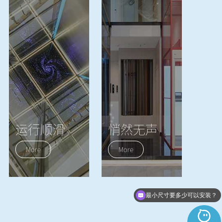
运行顺滑
悄然无声
弗朗茨电梯采用永磁同步
弗朗茨电梯轿厢系统由永
More
More
无齿轮技术曳引机和行业
磁同步曳引机、钢带、超
领先的钢带技术作为驱动
静音控制柜三者构成，独
最小尺寸要多少可以安装？
系统，保障电梯运转流
具匠心的静音设计让电梯
畅。
运行噪音减至最小，近乎
可以上门测量现场吗？
完美极限！