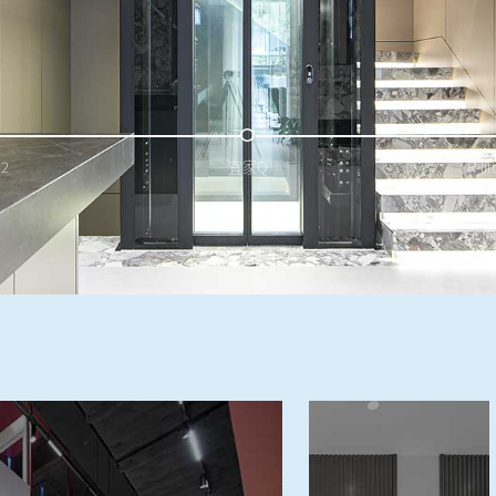
2
宜家Q
R-l