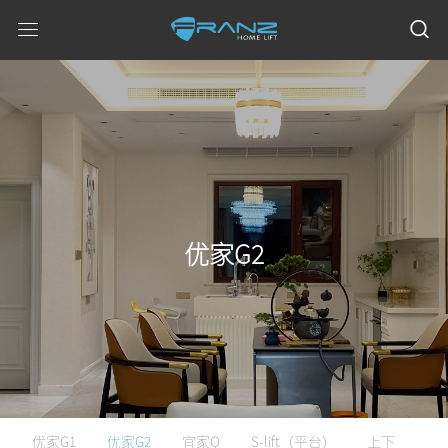
优家G2
优家G1
优家G2
宜家Q
S-lift（平台）
上下