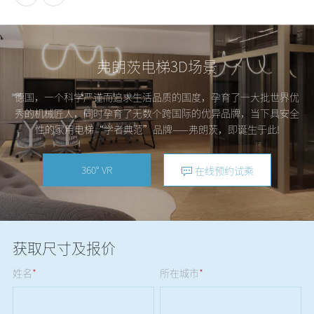
弗朗茨电梯3D场景
德国，一个科学严谨而追求生活品质的国度，孕育了一大批世界优
秀的机械匠人，同时孕育了无数个跨国际的优异品牌，当下具安全
性的家用电梯“学者典范”品牌——弗朗茨，即诞生于此!
360° VR
在线预约试乘
获取尺寸及报价
姓名
*
所在城市
*