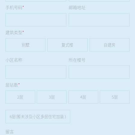
手机号码
*
邮箱地址
建筑类型
*
别墅
复式楼
自建房
小区名称
所在楼号
层站数
*
2层
3层
4层
5层
6层(暂未涉及小区多层住宅加装 )
留言