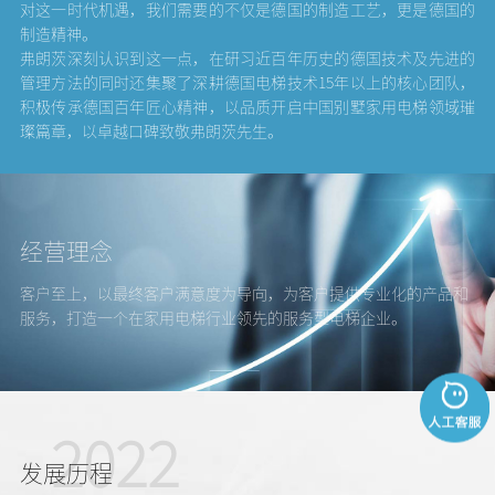
对这一时代机遇，我们需要的不仅是德国的制造工艺，更是德国的
制造精神。
弗朗茨深刻认识到这一点，在研习近百年历史的德国技术及先进的
管理方法的同时还集聚了深耕德国电梯技术15年以上的核心团队，
积极传承德国百年匠心精神，以品质开启中国别墅家用电梯领域璀
璨篇章，以卓越口碑致敬弗朗茨先生。
经营理念
客户至上，以最终客户满意度为导向，为客户提供专业化的产品和
服务，打造一个在家用电梯行业领先的服务型电梯企业。
2022
发展历程