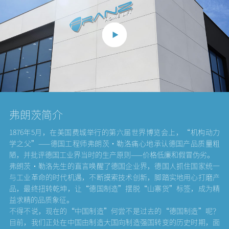
弗朗茨简介
1876年5月，在美国费城举行的第六届世界博览会上，“机构动力
学之父”——德国工程师弗朗茨•勒洛痛心地承认德国产品质量粗
陋，并批评德国工业界当时的生产原则——价格低廉和假冒伪劣。
弗朗茨·勒洛先生的直言唤醒了德国企业界，德国人抓住国家统一
与工业革命的时代机遇，不断摸索技术创新，脚踏实地用心打磨产
品，最终扭转乾坤，让“德国制造”摆脱“山寨货”标签，成为精
益求精的品质象征。
不得不说，现在的“中国制造”何尝不是过去的“德国制造”呢？
目前，我们正处在中国由制造大国向制造强国转变的历史时期，面