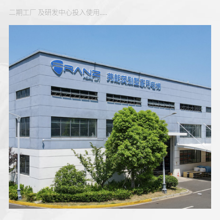
届世
二期工厂 及研发中心投入使用.....
创
梯