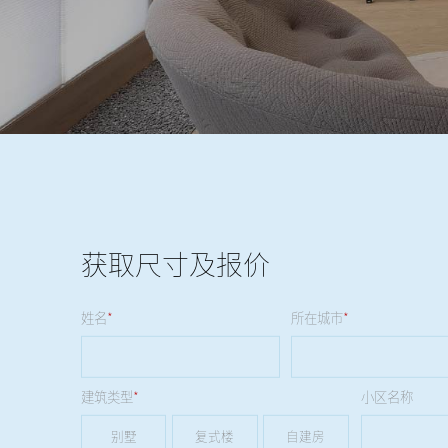
获取尺寸及报价
姓名
*
所在城市
*
建筑类型
*
小区名称
别墅
复式楼
自建房