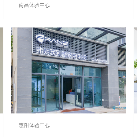
南昌体验中心
惠阳体验中心