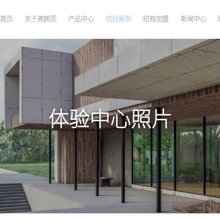
首页
关于弗朗茨
产品中心
项目案例
招商加盟
新闻中心
体验中心照片