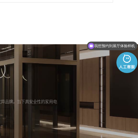
我想预约到展厅体验样机
最小尺寸要多少可以安装？
优异品牌，当下具安全性的家用电