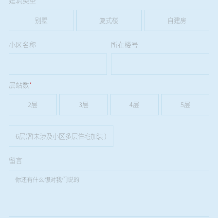
建筑类型
*
别墅
复式楼
自建房
小区名称
所在楼号
层站数
*
2层
3层
4层
5层
6层(暂未涉及小区多层住宅加装 )
留言