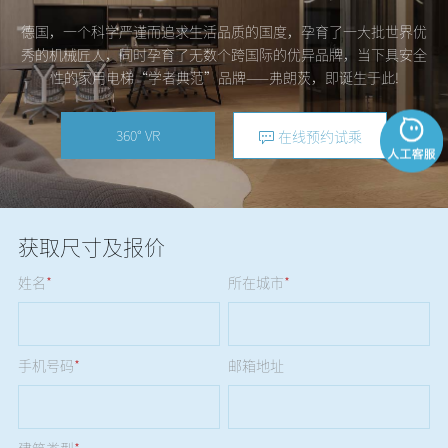
德国，一个科学严谨而追求生活品质的国度，孕育了一大批世界优
秀的机械匠人，同时孕育了无数个跨国际的优异品牌，当下具安全
性的家用电梯“学者典范”品牌——弗朗茨，即诞生于此!
360° VR
在线预约试乘
获取尺寸及报价
姓名
*
所在城市
*
手机号码
*
邮箱地址