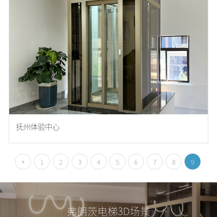
抚州体验中心
«
1
2
3
4
5
6
7
8
9
弗朗茨电梯3D场景