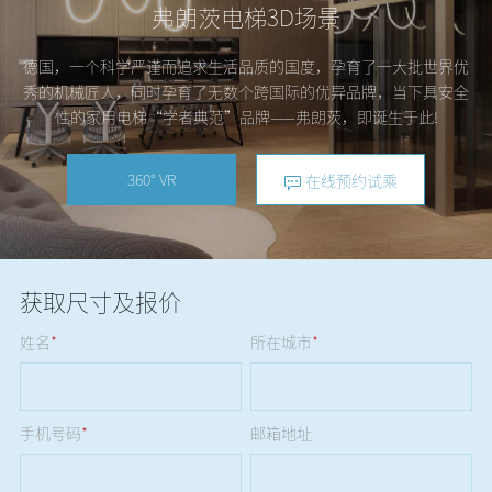
弗朗茨电梯3D场景
德国，一个科学严谨而追求生活品质的国度，孕育了一大批世界优
秀的机械匠人，同时孕育了无数个跨国际的优异品牌，当下具安全
性的家用电梯“学者典范”品牌——弗朗茨，即诞生于此!
360° VR
在线预约试乘
获取尺寸及报价
姓名
*
所在城市
*
手机号码
*
邮箱地址