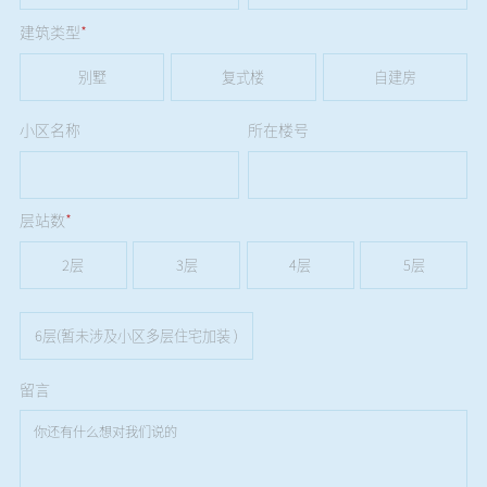
建筑类型
*
别墅
复式楼
自建房
小区名称
所在楼号
层站数
*
2层
3层
4层
5层
6层(暂未涉及小区多层住宅加装 )
留言