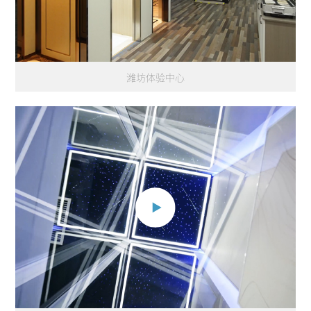
潍坊体验中心