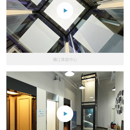
镇江体验中心