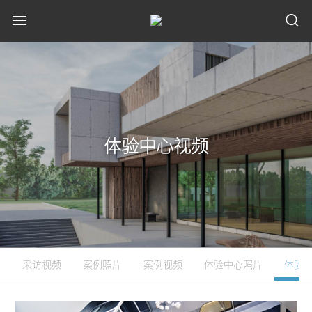
体验中心视频
采访视频
案例照片
案例视频
体验中心照片
体验