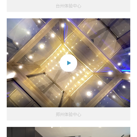
台州体验中心
郑州体验中心