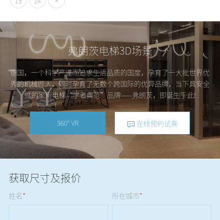
13
14
弗朗茨电梯3D场景
德国，一个科学严谨而追求生活品质的国度，孕育了一大批世界优
秀的机械匠人，同时孕育了无数个跨国际的优异品牌，当下具安全
性的家用电梯“学者典范”品牌——弗朗茨，即诞生于此!
360° VR
在线预约试乘
获取尺寸及报价
姓名
*
所在城市
*