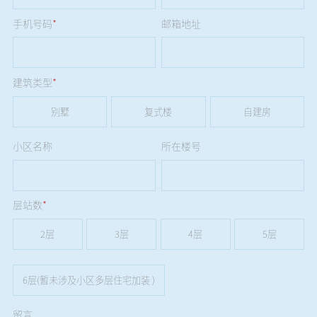
手机号码
*
邮箱地址
建筑类型
*
别墅
复式楼
自建房
小区名称
所在楼号
层站数
*
2层
3层
4层
5层
6层(暂未涉及小区多层住宅加装 )
留言