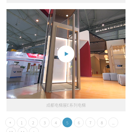
成都电梯展E系列电梯
«
1
2
3
4
5
6
7
8
...
»