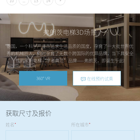
10
...
13
14
弗朗茨电梯3D场景
德国，一个科学严谨而追求生活品质的国度，孕育了一大批世界优
秀的机械匠人，同时孕育了无数个跨国际的优异品牌，当下具安全
性的家用电梯“学者典范”品牌——弗朗茨，即诞生于此!
360° VR
在线预约试乘
获取尺寸及报价
姓名
*
所在城市
*