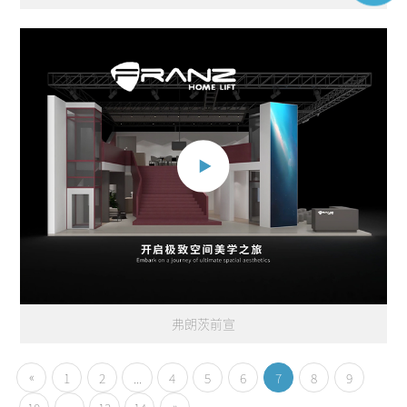
弗朗茨前宣
«
1
2
...
4
5
6
7
8
9
»