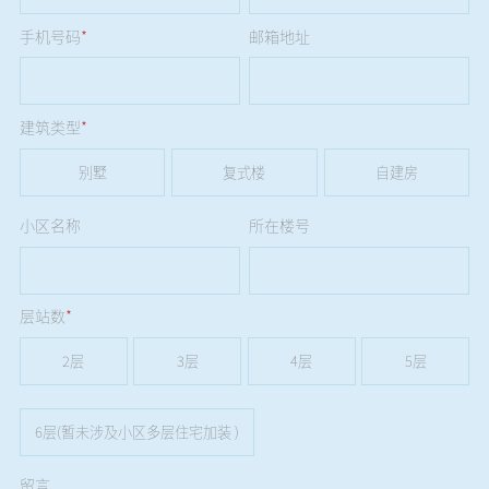
手机号码
*
邮箱地址
建筑类型
*
别墅
复式楼
自建房
小区名称
所在楼号
层站数
*
2层
3层
4层
5层
6层(暂未涉及小区多层住宅加装 )
留言