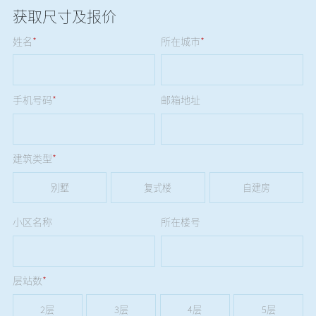
获取尺寸及报价
姓名
*
所在城市
*
手机号码
*
邮箱地址
建筑类型
*
别墅
复式楼
自建房
小区名称
所在楼号
层站数
*
2层
3层
4层
5层