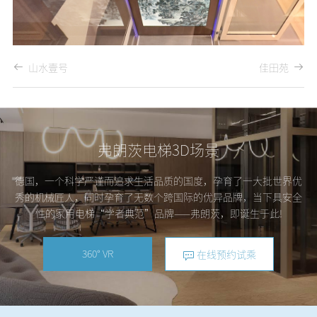
山水壹号
佳田苑
弗朗茨电梯3D场景
德国，一个科学严谨而追求生活品质的国度，孕育了一大批世界优
秀的机械匠人，同时孕育了无数个跨国际的优异品牌，当下具安全
性的家用电梯“学者典范”品牌——弗朗茨，即诞生于此!
360° VR
在线预约试乘