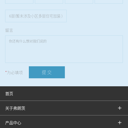
6层(暂未涉及小区多层住宅加装 )
留言
提 交
*
为必填项
首页
关于弗朗茨
产品中心