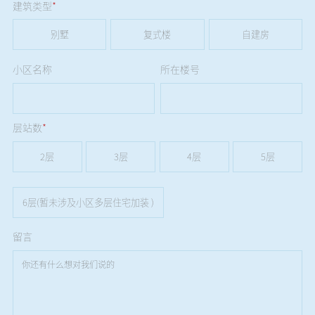
建筑类型
*
别墅
复式楼
自建房
小区名称
所在楼号
层站数
*
2层
3层
4层
5层
6层(暂未涉及小区多层住宅加装 )
留言