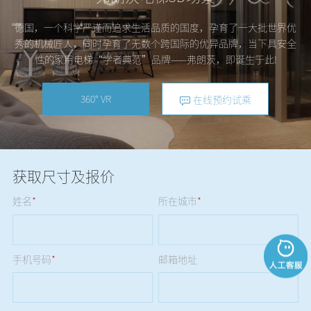
德国，一个科学严谨而追求生活品质的国度，孕育了一大批世界优
秀的机械匠人，同时孕育了无数个跨国际的优异品牌，当下具安全
性的家用电梯“学者典范”品牌——弗朗茨，即诞生于此!
360° VR
在线预约试乘
获取尺寸及报价
姓名
*
所在城市
*
手机号码
*
邮箱地址