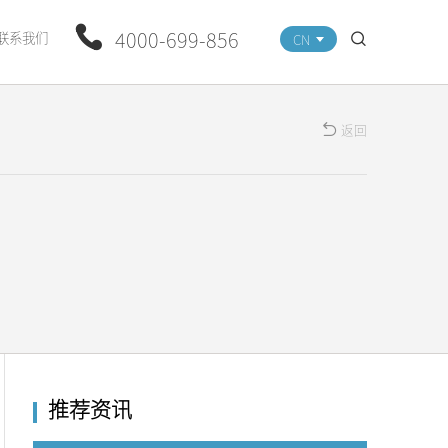
4000-699-856
联系我们
CN
返回
推荐资讯