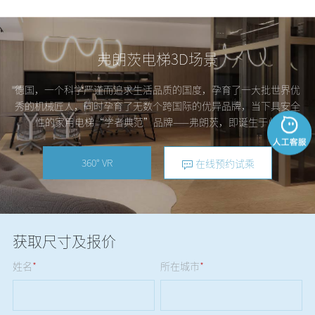
弗朗茨电梯3D场景
德国，一个科学严谨而追求生活品质的国度，孕育了一大批世界优
秀的机械匠人，同时孕育了无数个跨国际的优异品牌，当下具安全
性的家用电梯“学者典范”品牌——弗朗茨，即诞生于此!
360° VR
在线预约试乘
获取尺寸及报价
姓名
*
所在城市
*