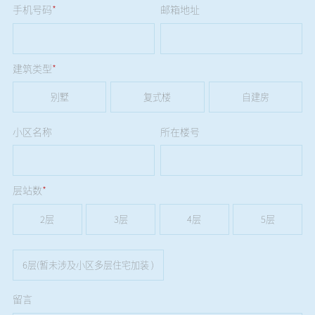
手机号码
*
邮箱地址
建筑类型
*
别墅
复式楼
自建房
小区名称
所在楼号
层站数
*
2层
3层
4层
5层
6层(暂未涉及小区多层住宅加装 )
留言