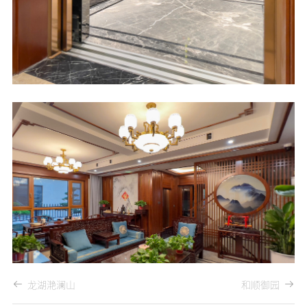
龙湖滟澜山
和顺御园