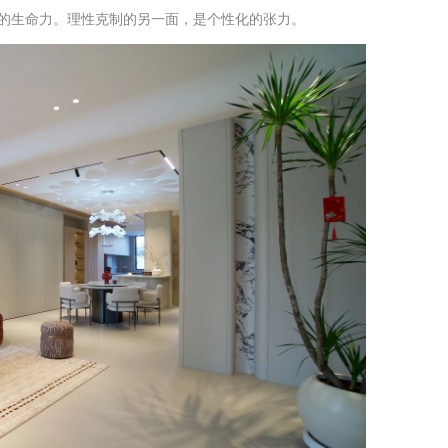
的生命力。理性克制的另一面，是个性化的张力。