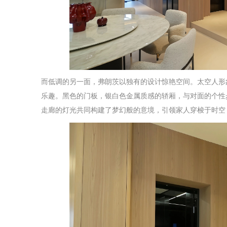
而低调的另一面，弗朗茨以独有的设计惊艳空间。太空人形
乐趣。黑色的门板，银白色金属质感的轿厢，与对面的个性
走廊的灯光共同构建了梦幻般的意境，引领家人穿梭于时空