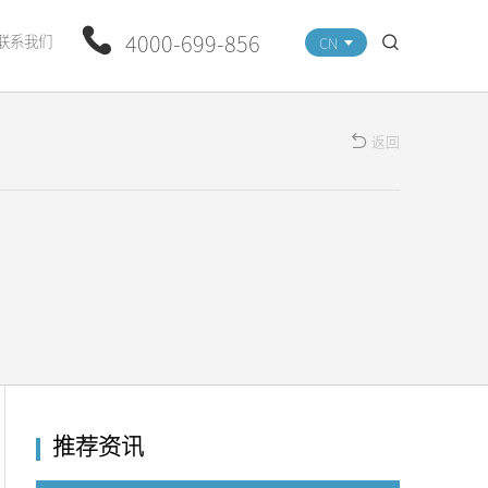
4000-699-856
联系我们
CN
返回
推荐资讯