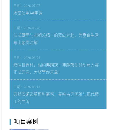
日期：2026-07-07
质量信用AA申请
日期：2026-06-26
法式墅居与弗朗茨精工的双向奔赴，为垂直生活
写出最优注解
日期：2026-06-23
燃情世界杯，相约弗朗茨！弗朗茨视频创意大赛
正式开启，大奖等你来拿！
日期：2026-06-13
弗朗茨邂逅莫斯科豪宅，奏响古典优雅与现代精
工的共鸣
项目案例